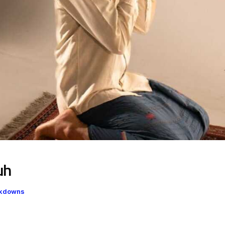
uh
eakdowns