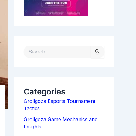
S
E
A
R
C
H
Categories
F
Grollgoza Esports Tournament
O
Tactics
R
:
Grollgoza Game Mechanics and
Insights