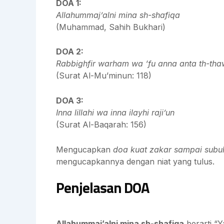
DOA 1:
Allahummaj’alni mina sh-shafiqa
(Muhammad, Sahih Bukhari)
DOA 2:
Rabbighfir warham wa ‘fu anna anta th-th
(Surat Al-Mu’minun: 118)
DOA 3:
Inna lillahi wa inna ilayhi raji’un
(Surat Al-Baqarah: 156)
Mengucapkan
doa kuat zakar sampai subu
mengucapkannya dengan niat yang tulus.
Penjelasan DOA
Allahummaj’alni mina sh-shafiqa
berarti “Y