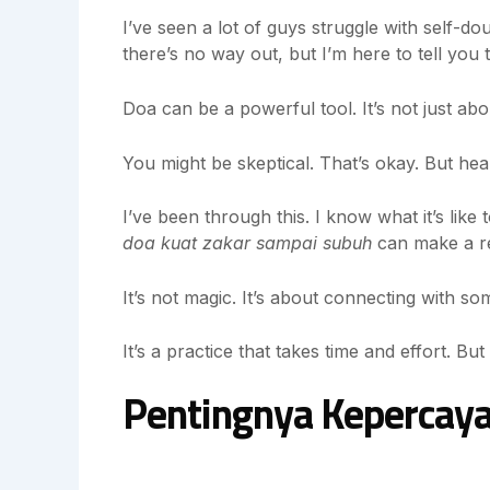
I’ve seen a lot of guys struggle with self-dou
there’s no way out, but I’m here to tell you t
Doa can be a powerful tool. It’s not just abou
You might be skeptical. That’s okay. But hea
I’ve been through this. I know what it’s like
doa kuat zakar sampai subuh
can make a re
It’s not magic. It’s about connecting with so
It’s a practice that takes time and effort. But
Pentingnya Kepercayaa