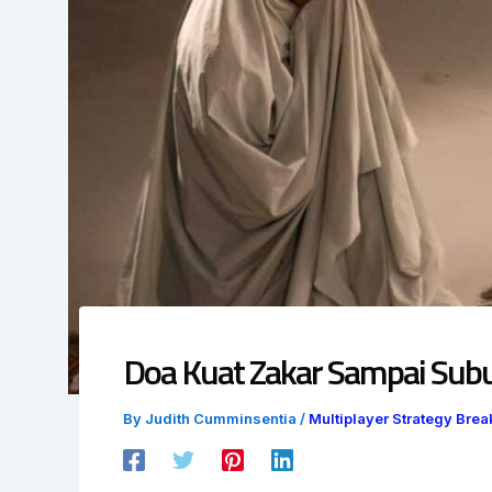
Doa Kuat Zakar Sampai Sub
By
Judith Cumminsentia
/
Multiplayer Strategy Br