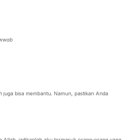
awwab
h
juga bisa membantu. Namun, pastikan Anda
a Allah, jadikanlah aku termasuk orang-orang yang